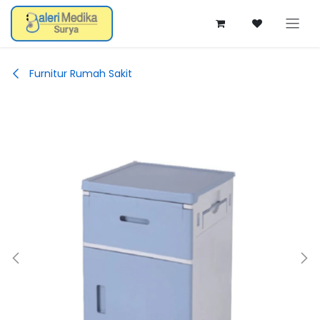
Skip ke Konten
Furnitur Rumah Sakit