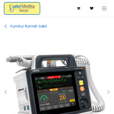
Skip ke Konten
Furnitur Rumah Sakit