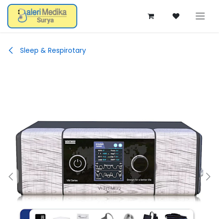
Skip ke Konten
Sleep & Respirotary