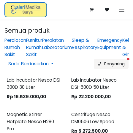
Skip ke Konten
Semua produk
Peralatan
Furnitur
Peralatan
Sleep &
Emergency
Kebi
Rumah
Rumah
Laboratorium
Respirotary
Equipment
&
Sakit
Sakit
Gine
fi
Sortir Berdasarkan
Penyaring
Lab Incubator Nesco DSI
Lab Incubator Nesco
300D 30 Liter
DSI-500D 50 Liter
Rp
16.539.000,00
Rp
22.200.000,00
Magnetic Stirrer
Centrifuge Nesco
Hotplate Nesco H280
DM0506 Low Speed
Pro
Rp
5.272.500,00